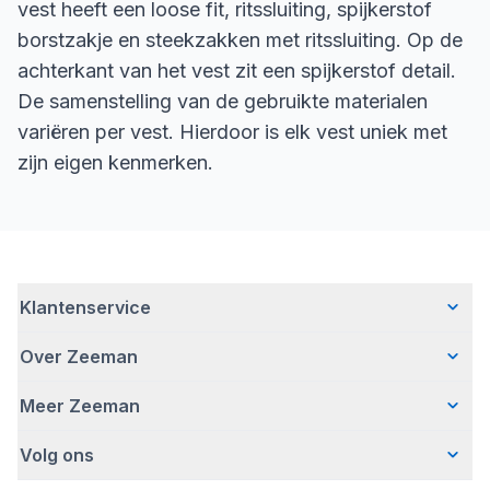
vest heeft een loose fit, ritssluiting, spijkerstof
borstzakje en steekzakken met ritssluiting. Op de
achterkant van het vest zit een spijkerstof detail.
De samenstelling van de gebruikte materialen
variëren per vest. Hierdoor is elk vest uniek met
zijn eigen kenmerken.
Klantenservice
Over Zeeman
Veelgestelde vragen
Contact
Meer Zeeman
Wie wij zijn
Bezorgen
Ons verhaal
Betalen
Volg ons
Veiligheidswaarschuwing
Hoe wij verantwoord ondernemen
Retourneren
Affiliate programma