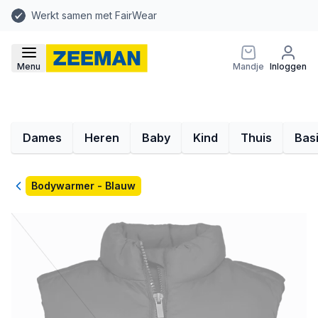
Werkt samen met FairWear
Menu
Mandje
Inloggen
Dames
Heren
Baby
Kind
Thuis
Bas
Terug
Bodywarmer - Blauw