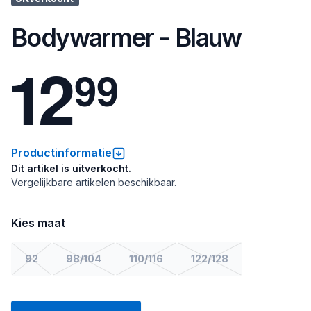
Bodywarmer - Blauw
1
2
9
9
Productinformatie
Dit artikel is uitverkocht.
Vergelijkbare artikelen beschikbaar.
Kies maat
92
98/104
110/116
122/128