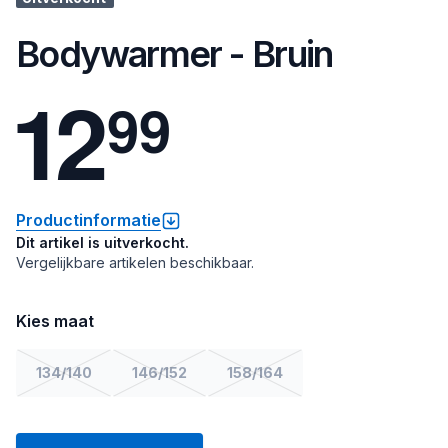
Bodywarmer - Bruin
1
2
9
9
Productinformatie
Dit artikel is uitverkocht.
Vergelijkbare artikelen beschikbaar.
Kies maat
134/140
146/152
158/164