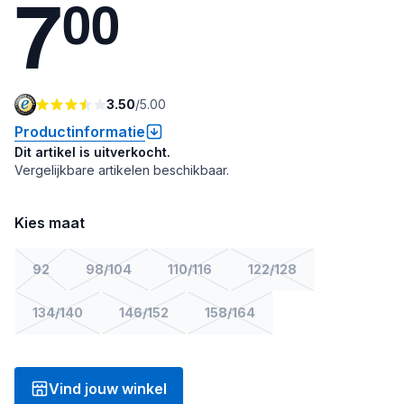
7
0
0
3.50
/
5.00
Productinformatie
Dit artikel is uitverkocht.
Vergelijkbare artikelen beschikbaar.
Kies maat
92
98/104
110/116
122/128
134/140
146/152
158/164
Vind jouw winkel