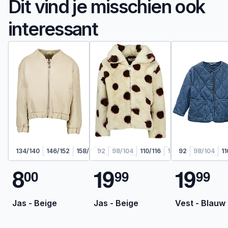
Dit vind je misschien ook
interessant
134/140
146/152
158/164
92
98/104
110/116
122/128
92
98/104
11
8
1
9
1
9
0
0
9
9
9
9
Jas - Beige
Jas - Beige
Vest - Blauw