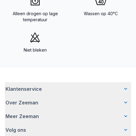
Alleen drogen op lage
Wassen op 40°C
temperatuur
Niet bleken
Klantenservice
Over Zeeman
Veelgestelde vragen
Contact
Meer Zeeman
Wie wij zijn
Bezorgen
Ons verhaal
Betalen
Volg ons
Veiligheidswaarschuwing
Hoe wij verantwoord ondernemen
Retourneren