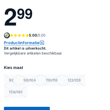
2
9
9
5.00
/
5.00
Productinformatie
Dit artikel is uitverkocht.
Vergelijkbare artikelen beschikbaar.
Kies maat
92
98/104
110/116
122/128
134/140