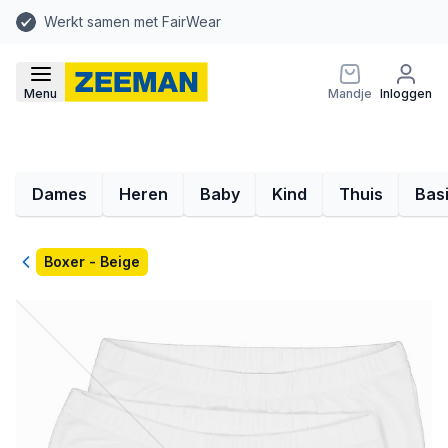
Werkt samen met FairWear
Menu
Mandje
Inloggen
Dames
Heren
Baby
Kind
Thuis
Bas
Terug
Boxer - Beige