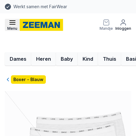
Werkt samen met FairWear
Menu
Mandje
Inloggen
Dames
Heren
Baby
Kind
Thuis
Bas
Terug
Boxer - Blauw