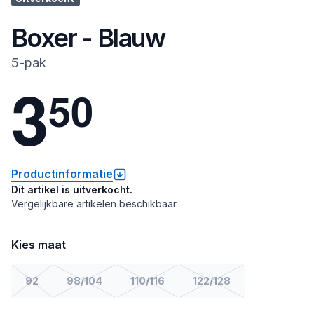
Boxer - Blauw
5-pak
3
5
0
Productinformatie
Dit artikel is uitverkocht.
Vergelijkbare artikelen beschikbaar.
Kies maat
92
98/104
110/116
122/128