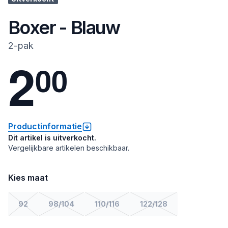
Boxer - Blauw
2-pak
2
0
0
Productinformatie
Dit artikel is uitverkocht.
Vergelijkbare artikelen beschikbaar.
Kies maat
92
98/104
110/116
122/128