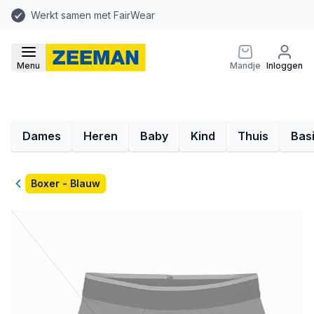
Werkt samen met FairWear
Menu
Mandje
Inloggen
Dames
Heren
Baby
Kind
Thuis
Bas
Terug
Boxer - Blauw