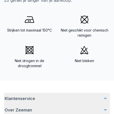
Zo geniet je langer van je aankoop.
Strijken tot maximaal 150°C
Niet geschikt voor chemisch
reinigen
Niet drogen in de
Niet bleken
droogtrommel
Klantenservice
Over Zeeman
Veelgestelde vragen