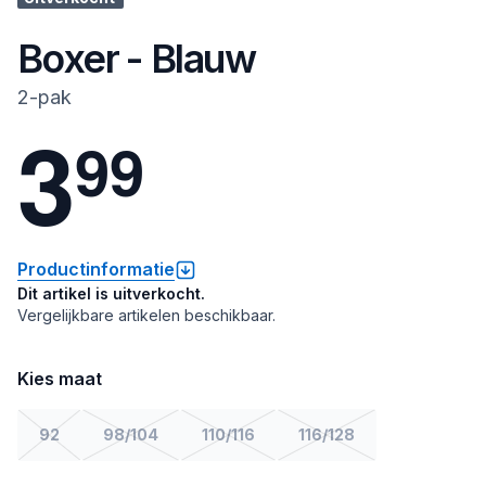
Boxer - Blauw
2-pak
3
9
9
Productinformatie
Dit artikel is uitverkocht.
Vergelijkbare artikelen beschikbaar.
Kies maat
92
98/104
110/116
116/128