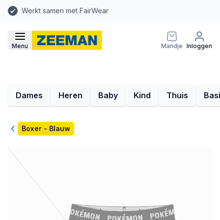
Werkt samen met FairWear
Menu
Mandje
Inloggen
Dames
Heren
Baby
Kind
Thuis
Bas
Terug
Boxer - Blauw