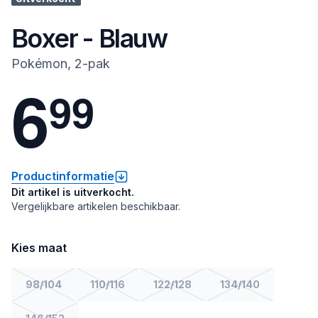
Boxer - Blauw
Pokémon, 2-pak
6
9
9
Productinformatie
Dit artikel is uitverkocht.
Vergelijkbare artikelen beschikbaar.
Kies maat
98/104
110/116
122/128
134/140