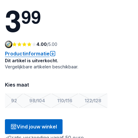
3
9
9
4.00
/
5.00
Productinformatie
Dit artikel is uitverkocht.
Vergelijkbare artikelen beschikbaar.
Kies maat
92
98/104
110/116
122/128
Vind jouw winkel
Gratis verzending vanaf 50 euro