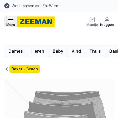
Werkt samen met FairWear
Menu
Mandje
Inloggen
Dames
Heren
Baby
Kind
Thuis
Bas
Terug
Boxer - Groen