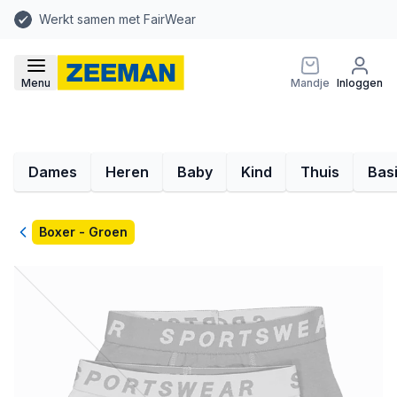
Werkt samen met FairWear
Menu
Mandje
Inloggen
Dames
Heren
Baby
Kind
Thuis
Bas
Terug
Boxer - Groen