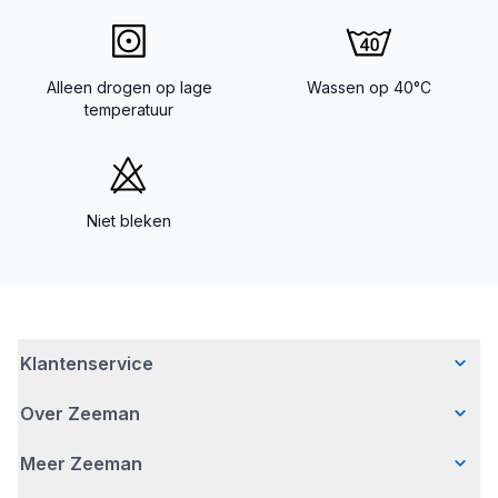
Alleen drogen op lage
Wassen op 40°C
temperatuur
Niet bleken
Klantenservice
Over Zeeman
Veelgestelde vragen
Contact
Meer Zeeman
Wie wij zijn
Bezorgen
Ons verhaal