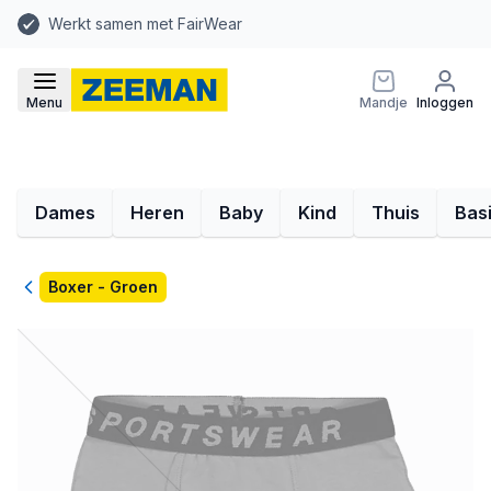
Werkt samen met FairWear
Menu
Mandje
Inloggen
Dames
Heren
Baby
Kind
Thuis
Bas
Terug
Boxer - Groen