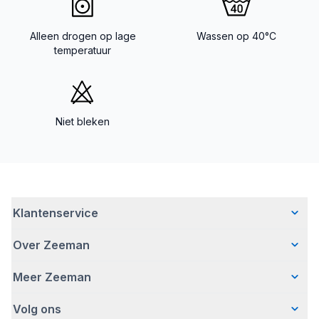
Alleen drogen op lage
Wassen op 40°C
temperatuur
Niet bleken
Klantenservice
Over Zeeman
Veelgestelde vragen
Contact
Meer Zeeman
Wie wij zijn
Bezorgen
Ons verhaal
Betalen
Volg ons
Veiligheidswaarschuwing
Hoe wij verantwoord ondernemen
Retourneren