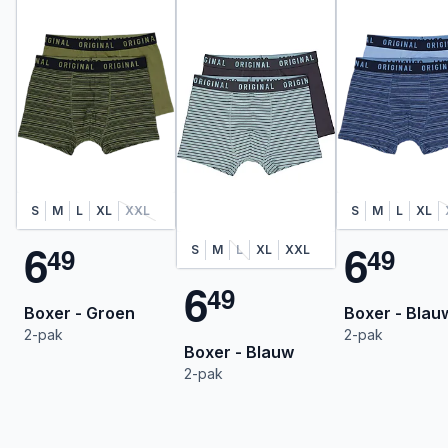
S
M
L
XL
XXL
S
M
L
XL
6
6
4
9
4
9
S
M
L
XL
XXL
6
4
9
Boxer - Groen
Boxer - Blau
2-pak
2-pak
Boxer - Blauw
2-pak