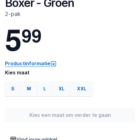
Boxer - Groen
2-pak
5
9
9
Productinformatie
Kies maat
S
M
L
XL
XXL
Kies een maat om verder te gaan
Vind jouw winkel