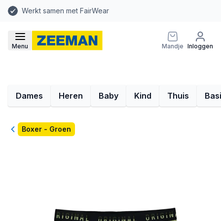
Werkt samen met FairWear
Menu
Mandje
Inloggen
Dames
Heren
Baby
Kind
Thuis
Bas
Terug
Boxer - Groen