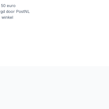
f 50 euro
rgd door PostNL
e winkel