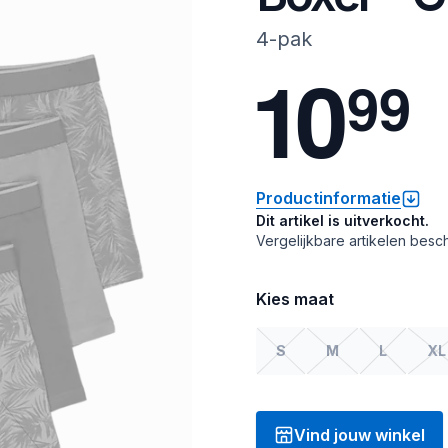
4-pak
1
0
9
9
Productinformatie
Dit artikel is uitverkocht.
Vergelijkbare artikelen besch
Kies maat
S
M
L
XL
Vind jouw winkel