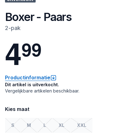
Boxer - Paars
2-pak
4
9
9
Productinformatie
Dit artikel is uitverkocht.
Vergelijkbare artikelen beschikbaar.
Kies maat
S
M
L
XL
XXL