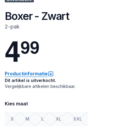
Boxer - Zwart
2-pak
4
9
9
Productinformatie
Dit artikel is uitverkocht.
Vergelijkbare artikelen beschikbaar.
Kies maat
S
M
L
XL
XXL