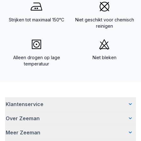
Strijken tot maximaal 150°C
Niet geschikt voor chemisch
reinigen
Alleen drogen op lage
Niet bleken
temperatuur
Klantenservice
Over Zeeman
Veelgestelde vragen
Contact
Meer Zeeman
Wie wij zijn
Bezorgen