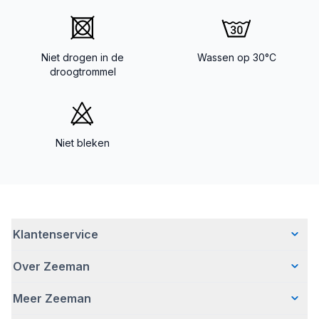
Niet drogen in de
Wassen op 30°C
droogtrommel
Niet bleken
Klantenservice
Over Zeeman
Veelgestelde vragen
Contact
Meer Zeeman
Wie wij zijn
Bezorgen