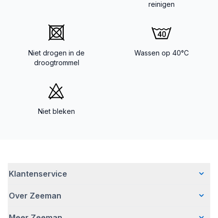
reinigen
Niet drogen in de
Wassen op 40°C
droogtrommel
Niet bleken
Klantenservice
Over Zeeman
Veelgestelde vragen
Contact
Meer Zeeman