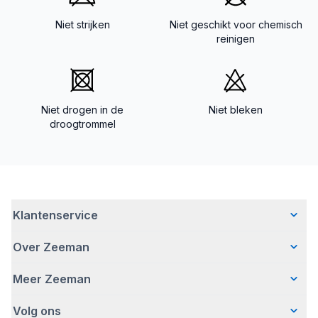
Niet strijken
Niet geschikt voor chemisch
reinigen
Niet drogen in de
Niet bleken
droogtrommel
Klantenservice
Over Zeeman
Veelgestelde vragen
Contact
Meer Zeeman
Wie wij zijn
Bezorgen
Ons verhaal
Betalen
Volg ons
Veiligheidswaarschuwing
Hoe wij verantwoord ondernemen