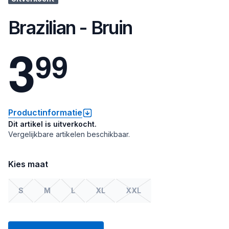
Brazilian - Bruin
3
9
9
Productinformatie
Dit artikel is uitverkocht.
Vergelijkbare artikelen beschikbaar.
Kies maat
S
M
L
XL
XXL