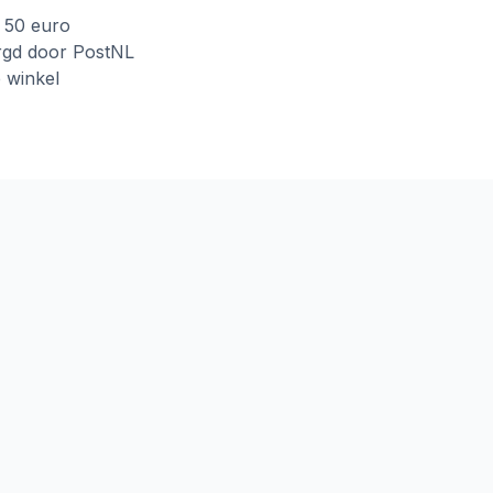
f 50 euro
rgd door PostNL
e winkel