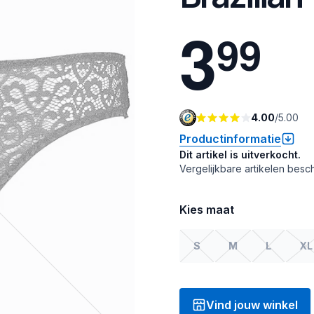
3
9
9
4.00
/
5.00
Productinformatie
Dit artikel is uitverkocht.
Vergelijkbare artikelen besch
Kies maat
S
M
L
XL
Vind jouw winkel