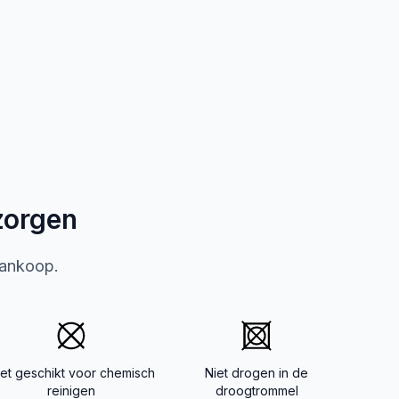
zorgen
aankoop.
iet geschikt voor chemisch
Niet drogen in de
reinigen
droogtrommel