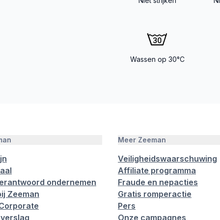
Niet strijken
N
Wassen op 30°C
man
Meer Zeeman
jn
Veiligheidswaarschuwing
aal
Affiliate programma
verantwoord ondernemen
Fraude en nepacties
ij Zeeman
Gratis romperactie
Corporate
Pers
verslag
Onze campagnes