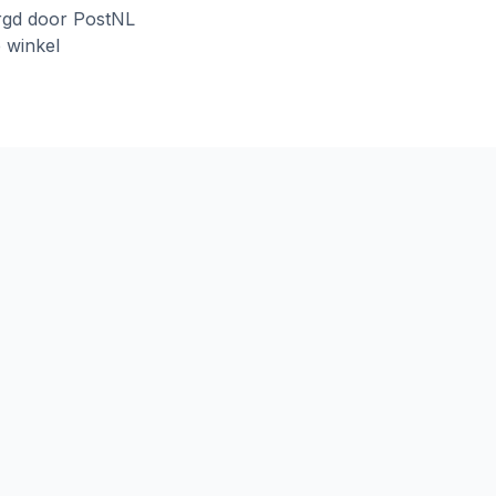
rgd door PostNL
e winkel