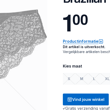
1
0
0
Productinformatie
Dit artikel is uitverkocht.
Vergelijkbare artikelen besch
Kies maat
S
M
L
XL
Vind jouw winkel
Gratis verzending vana