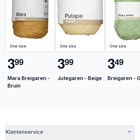
One size
One size
One size
3
3
3
9
9
9
9
4
9
Mara Breigaren -
Jutegaren - Beige
Breigaren - 
Bruin
Klantenservice