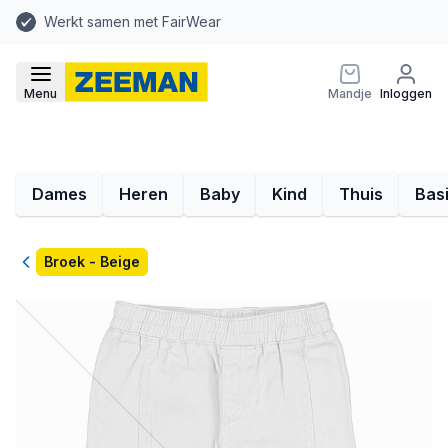
Werkt samen met FairWear
Menu
Mandje
Inloggen
Dames
Heren
Baby
Kind
Thuis
Bas
Terug
Broek - Beige