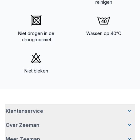
reinigen
Niet drogen in de
Wassen op 40°C
droogtrommel
Niet bleken
Klantenservice
Over Zeeman
Veelgestelde vragen
Contact
Meer Zeeman