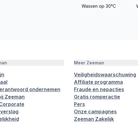
Wassen op 30°C
man
Meer Zeeman
jn
Veiligheidswaarschuwing
aal
Affiliate programma
verantwoord ondernemen
Fraude en nepacties
ij Zeeman
Gratis romperactie
Corporate
Pers
verslag
Onze campagnes
lijkheid
Zeeman Zakelijk