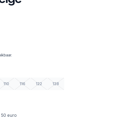
ikbaar.
110
116
122
128
f 50 euro