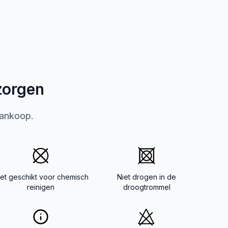
zorgen
aankoop.
iet geschikt voor chemisch
Niet drogen in de
reinigen
droogtrommel