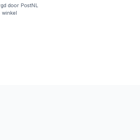
rgd door PostNL
e winkel