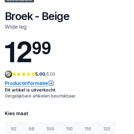
Broek - Beige
Wide leg
1
2
9
9
5.00
/
5.00
Productinformatie
Dit artikel is uitverkocht.
Vergelijkbare artikelen beschikbaar.
Kies maat
92
98
104
110
116
122