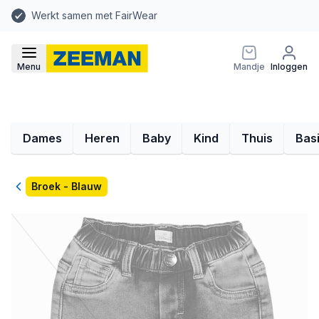
Werkt samen met FairWear
Menu
Mandje
Inloggen
Dames
Heren
Baby
Kind
Thuis
Bas
Terug
Broek - Blauw