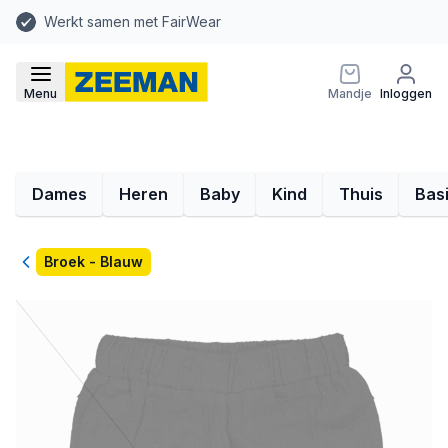
Werkt samen met FairWear
Menu
Mandje
Inloggen
Dames
Heren
Baby
Kind
Thuis
Bas
Terug
Broek - Blauw