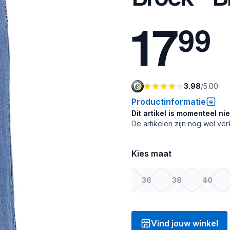
1
7
9
9
3.98
/
5.00
Productinformatie
Dit artikel is momenteel ni
De artikelen zijn nog wel ver
Kies maat
36
38
40
Vind jouw winkel