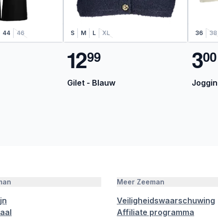
44
46
S
M
L
XL
36
38
1
2
3
9
9
0
0
Gilet - Blauw
Joggin
man
Meer Zeeman
jn
Veiligheidswaarschuwing
aal
Affiliate programma