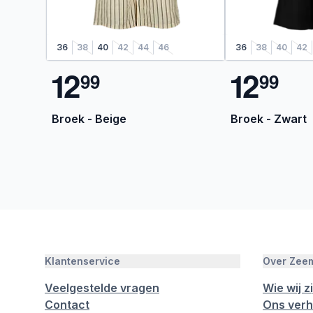
36
38
40
42
44
46
36
38
40
42
1
2
1
2
9
9
9
9
Broek - Beige
Broek - Zwart
Klantenservice
Over Zee
Veelgestelde vragen
Wie wij zi
Contact
Ons verh