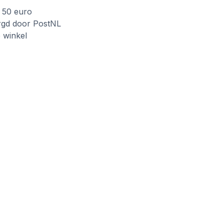
f 50 euro
rgd door PostNL
e winkel