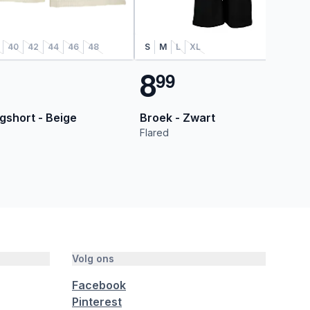
40
42
44
46
48
S
M
L
XL
8
9
9
gshort - Beige
Broek - Zwart
Flared
Volg ons
Facebook
Pinterest