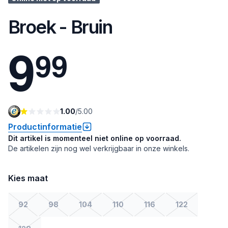
Broek - Bruin
9
9
9
1.00
/
5.00
Productinformatie
Dit artikel is momenteel niet online op voorraad.
De artikelen zijn nog wel verkrijgbaar in onze winkels.
Kies maat
92
98
104
110
116
122