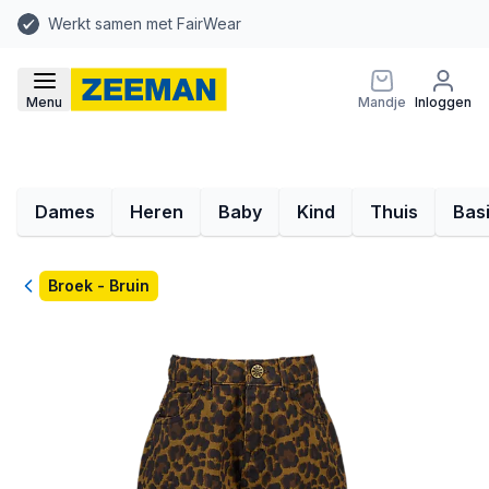
Werkt samen met FairWear
Menu
Mandje
Inloggen
Dames
Heren
Baby
Kind
Thuis
Bas
Terug
Broek - Bruin