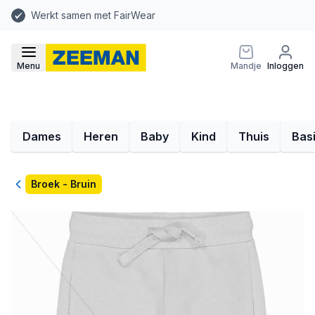
Werkt samen met FairWear
Menu
Mandje
Inloggen
Dames
Heren
Baby
Kind
Thuis
Bas
Terug
Broek - Bruin