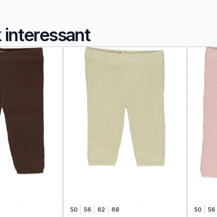
k interessant
50
56
62
68
50
56