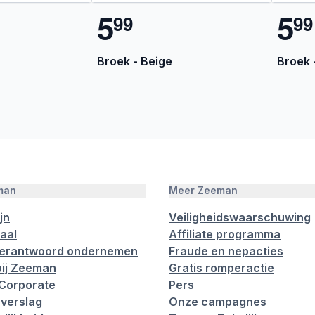
5
5
9
9
9
9
Broek - Beige
Broek 
man
Meer Zeeman
jn
Veiligheidswaarschuwing
aal
Affiliate programma
verantwoord ondernemen
Fraude en nepacties
ij Zeeman
Gratis romperactie
Corporate
Pers
verslag
Onze campagnes