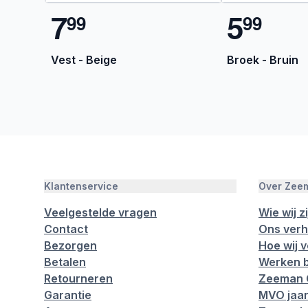
7
5
9
9
9
9
Vest - Beige
Broek - Bruin
Klantenservice
Over Zee
Veelgestelde vragen
Wie wij zi
Contact
Ons verh
Bezorgen
Hoe wij 
Betalen
Werken b
Retourneren
Zeeman 
Garantie
MVO jaar