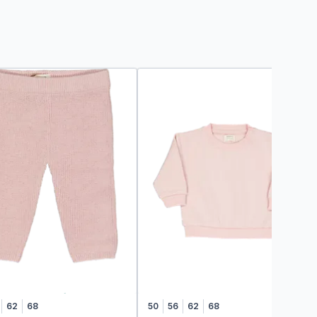
62
68
50
56
62
68