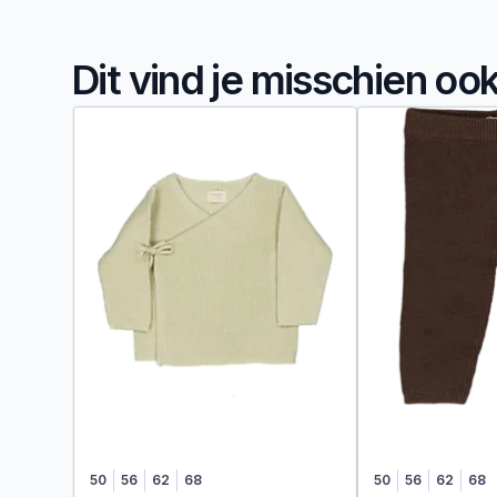
Dit vind je misschien oo
50
56
62
68
50
56
62
68