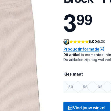
3
9
9
5.00
/
5.00
Productinformatie
Dit artikel is momenteel ni
De artikelen zijn nog wel ver
Kies maat
50
56
62
Vind jouw winkel