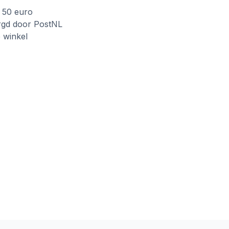
f 50 euro
rgd door PostNL
e winkel