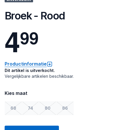
Broek - Rood
4
9
9
Productinformatie
Dit artikel is uitverkocht.
Vergelijkbare artikelen beschikbaar.
Kies maat
68
74
80
86