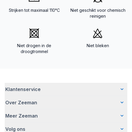
Strijken tot maximaal 110°C
Niet geschikt voor chemisch
reinigen
Niet drogen in de
Niet bleken
droogtrommel
Klantenservice
Over Zeeman
Veelgestelde vragen
Contact
Meer Zeeman
Wie wij zijn
Bezorgen
Ons verhaal
Betalen
Volg ons
Veiligheidswaarschuwing
Hoe wij verantwoord ondernemen