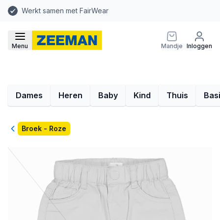
Werkt samen met FairWear
Menu
Mandje
Inloggen
Dames
Heren
Baby
Kind
Thuis
Bas
Terug
Broek - Roze