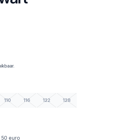
ikbaar.
110
116
122
128
f 50 euro