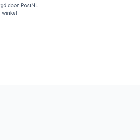
rgd door PostNL
e winkel