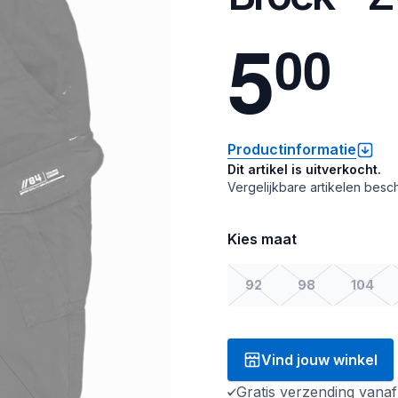
5
0
0
Productinformatie
Dit artikel is uitverkocht.
Vergelijkbare artikelen besch
Kies maat
92
98
104
Vind jouw winkel
Gratis verzending vana