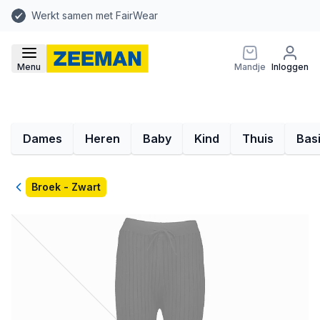
Werkt samen met FairWear
Menu
Mandje
Inloggen
Dames
Heren
Baby
Kind
Thuis
Bas
Terug
Broek - Zwart