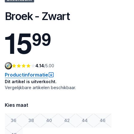
Broek - Zwart
1
5
9
9
4.14
/
5.00
Productinformatie
Dit artikel is uitverkocht.
Vergelijkbare artikelen beschikbaar.
Kies maat
36
38
40
42
44
46