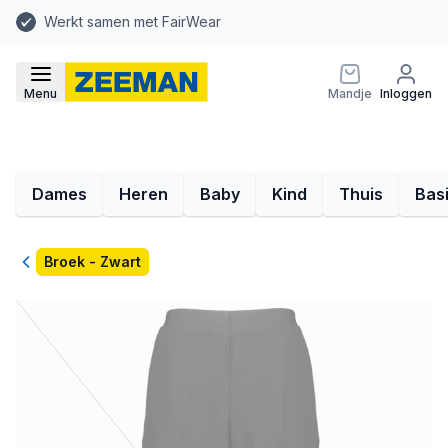
Werkt samen met FairWear
Menu
Mandje
Inloggen
Dames
Heren
Baby
Kind
Thuis
Bas
Terug
Broek - Zwart