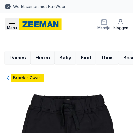
Werkt samen met FairWear
Menu
Mandje
Inloggen
Dames
Heren
Baby
Kind
Thuis
Bas
Terug
Broek - Zwart