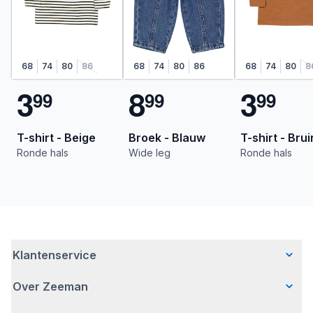
68
74
80
86
68
74
80
86
68
74
80
8
3
8
3
9
9
9
9
9
9
T-shirt - Beige
Broek - Blauw
T-shirt - Brui
Ronde hals
Wide leg
Ronde hals
Klantenservice
Over Zeeman
Veelgestelde vragen
Contact