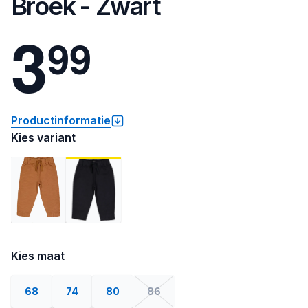
Broek - Zwart
3
9
9
Productinformatie
Kies variant
Kies maat
68
74
80
86