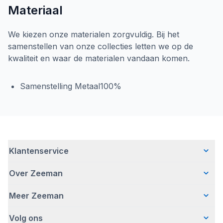
Materiaal
We kiezen onze materialen zorgvuldig. Bij het
samenstellen van onze collecties letten we op de
kwaliteit en waar de materialen vandaan komen.
Samenstelling Metaal100%
Klantenservice
Over Zeeman
Veelgestelde vragen
Contact
Meer Zeeman
Wie wij zijn
Bezorgen
Ons verhaal
Betalen
Volg ons
Veiligheidswaarschuwing
Hoe wij verantwoord ondernemen