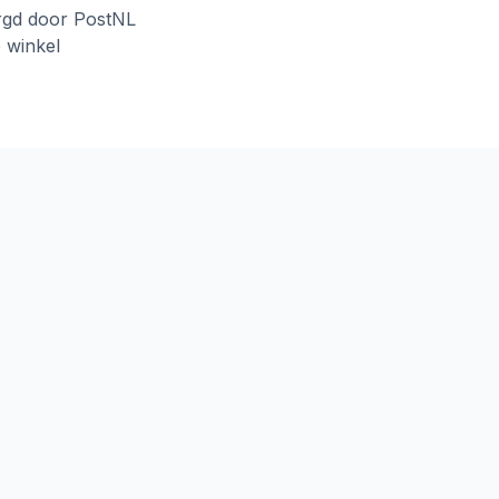
rgd door PostNL
e winkel