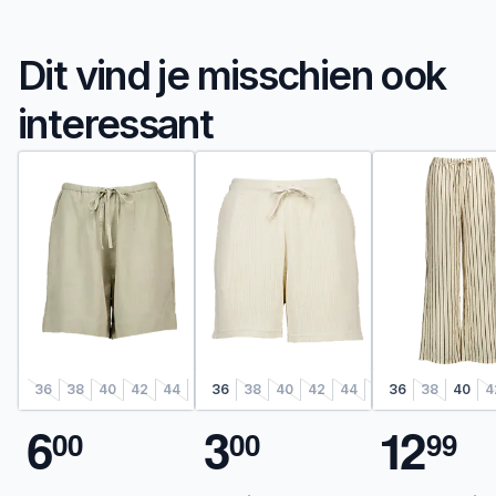
Dit vind je misschien ook
interessant
36
38
40
42
44
46
36
48
38
40
42
44
46
36
48
38
40
4
6
3
1
2
0
0
0
0
9
9