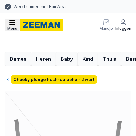
Werkt samen met FairWear
Menu
Mandje
Inloggen
Dames
Heren
Baby
Kind
Thuis
Bas
Terug
Cheeky plunge Push-up beha - Zwart