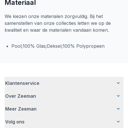
Materiaal
We kiezen onze materialen zorgvuldig. Bij het
samenstellen van onze collecties letten we op de
kwaliteit en waar de materialen vandaan komen.
Pool;100% Glas;Deksel;100% Polypropeen
Klantenservice
Over Zeeman
Veelgestelde vragen
Contact
Meer Zeeman
Wie wij zijn
Bezorgen
Ons verhaal
Betalen
Volg ons
Veiligheidswaarschuwing
Hoe wij verantwoord ondernemen
Retourneren