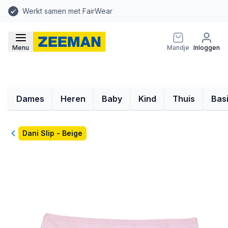
Werkt samen met FairWear
Menu
Mandje
Inloggen
Dames
Heren
Baby
Kind
Thuis
Bas
Terug
Dani Slip - Beige