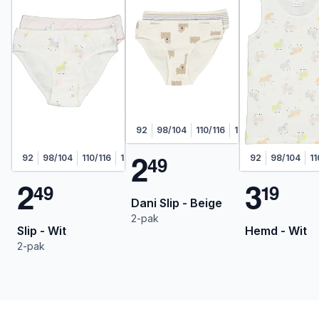
92
98/104
110/116
122/128
2
4
9
92
98/104
110/116
122/128
92
98/104
11
2
3
4
9
1
9
Dani Slip - Beige
2-pak
Slip - Wit
Hemd - Wit
2-pak