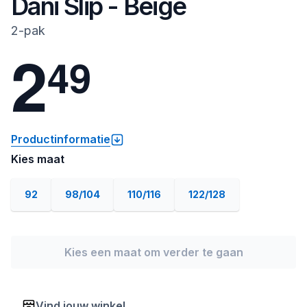
Dani Slip - Beige
2-pak
2
4
9
Productinformatie
Kies maat
92
98/104
110/116
122/128
Kies een maat om verder te gaan
Vind jouw winkel