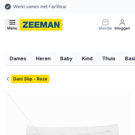
Werkt samen met FairWear
Menu
Mandje
Inloggen
Dames
Heren
Baby
Kind
Thuis
Bas
Terug
Dani Slip - Roze