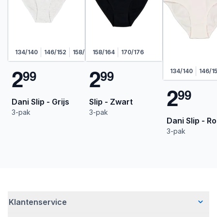
134/140
146/152
158/164
158/164
170/176
170/176
2
2
9
9
9
9
134/140
146/1
2
9
9
Dani Slip - Grijs
Slip - Zwart
3-pak
3-pak
Dani Slip - R
3-pak
Klantenservice