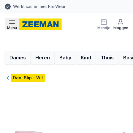
Werkt samen met FairWear
Menu
Mandje
Inloggen
Dames
Heren
Baby
Kind
Thuis
Bas
Terug
Dani Slip - Wit