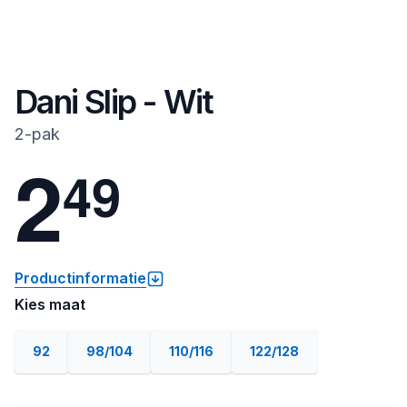
Dani Slip - Wit
2-pak
2
4
9
Productinformatie
Kies maat
92
98/104
110/116
122/128