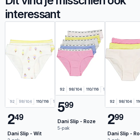
Dit vind je misschien ook
interessant
92
98/104
110/116
122/128
5
9
9
92
98/104
110/116
122/128
92
98/104
11
2
2
4
9
9
9
Dani Slip - Roze
5-pak
Dani Slip - Wit
Dani Slip - R