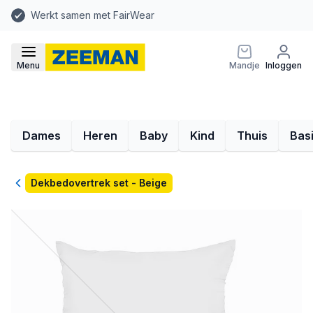
Werkt samen met FairWear
Menu
Mandje
Inloggen
Dames
Heren
Baby
Kind
Thuis
Bas
Terug
Dekbedovertrek set - Beige