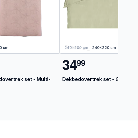
0 cm
240x200 cm
240x220 cm
3
4
9
9
overtrek set - Multi-
Dekbedovertrek set - Groen