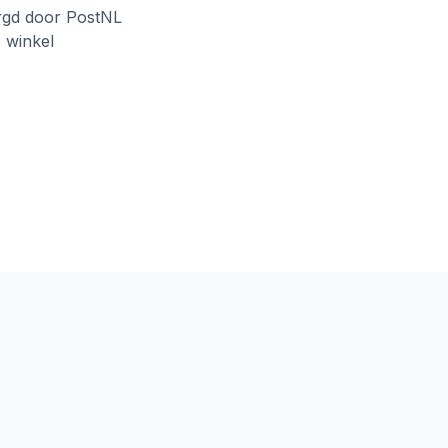
rgd door PostNL
e winkel