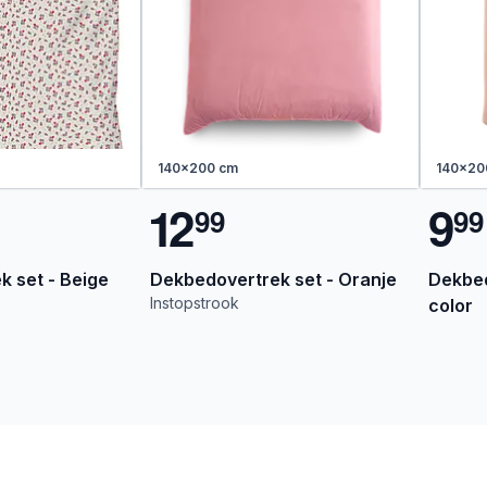
140x200 cm
140x20
1
2
9
9
9
9
9
 set - Beige
Dekbedovertrek set - Oranje
Dekbed
Instopstrook
color