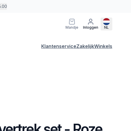
5.00
Mandje
Inloggen
NL
Klantenservice
Zakelijk
Winkels
ertrek set - Roze