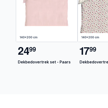
140x200 cm
140x200 cm
2
4
1
7
9
9
9
9
Dekbedovertrek set - Paars
Dekbedovertrek