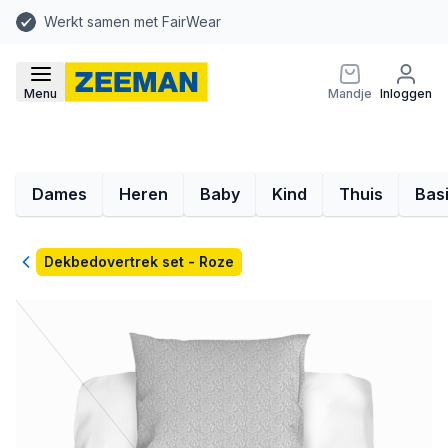
Werkt samen met FairWear
Menu
Mandje
Inloggen
Dames
Heren
Baby
Kind
Thuis
Bas
Terug
Dekbedovertrek set - Roze