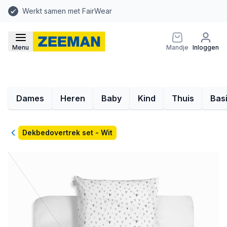
Werkt samen met FairWear
Menu
Mandje
Inloggen
Dames
Heren
Baby
Kind
Thuis
Bas
Terug
Dekbedovertrek set - Wit